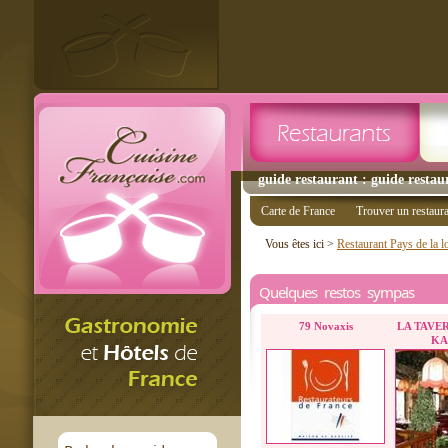
guide restaurant : guide restau
Carte de France
Trouver un restaur
Vous êtes ici >
Restaurant Pays de la l
Quelques restos sympas
79 Novaxis
LA TAVE
KA