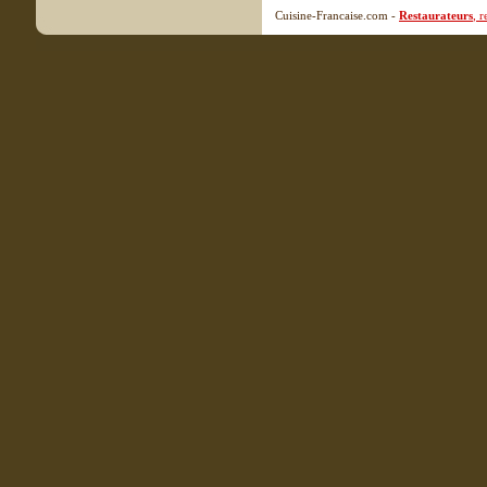
Cuisine-Francaise.com -
Restaurateurs
, 