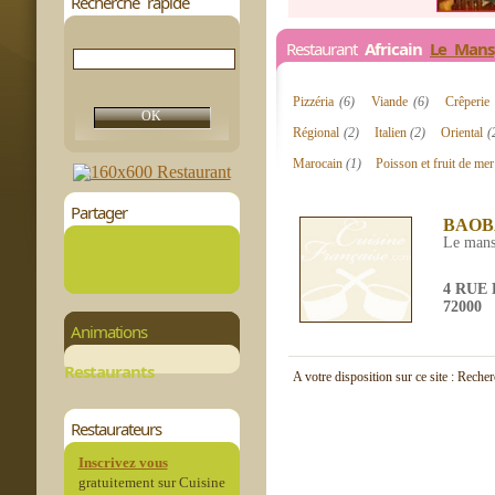
Recherche rapide
Restaurant
Africain
Le Mans
Pizzéria
(6)
Viande
(6)
Crêperie
Régional
(2)
Italien
(2)
Oriental
(
Marocain
(1)
Poisson et fruit de me
Partager
BAOB
Le man
4 RUE
72000
Animations
Restaurants
A votre disposition sur ce site : Reche
Restaurateurs
Inscrivez vous
gratuitement sur Cuisine