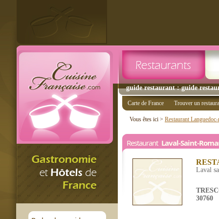
guide restaurant : guide resta
Carte de France
Trouver un restaur
Vous êtes ici >
Restaurant Languedoc-r
Restaurant
Laval-Saint-Roma
REST
Laval s
TRESC
30760