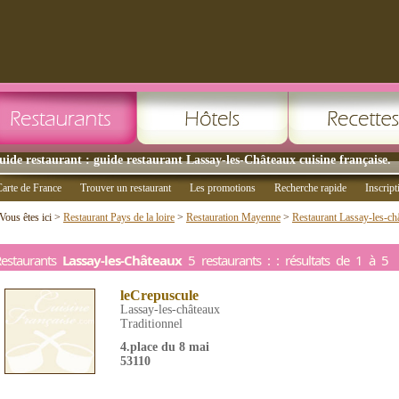
uide restaurant : guide restaurant Lassay-les-Châteaux cuisine française.
arte de France
Trouver un restaurant
Les promotions
Recherche rapide
Inscript
Vous êtes ici >
Restaurant Pays de la loire
>
Restauration Mayenne
>
Restaurant Lassay-les-ch
estaurants
Lassay-les-Châteaux
5 restaurants : : résultats de 1 à 5
leCrepuscule
Lassay-les-châteaux
Traditionnel
4.place du 8 mai
53110