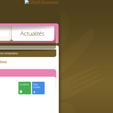
ion restaurateur
âteaux
Localiser
Plus
d'infos