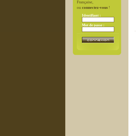
Française,
ou
connectez-vous
!
Identifiant :
Mot de passe :