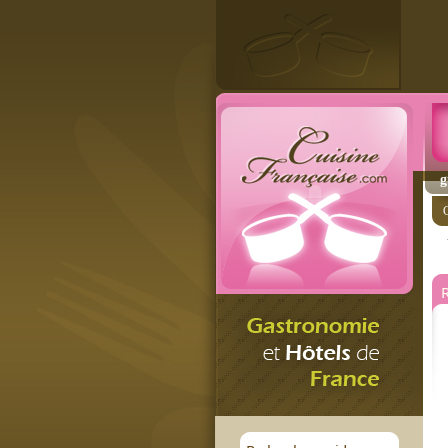
g
C
R