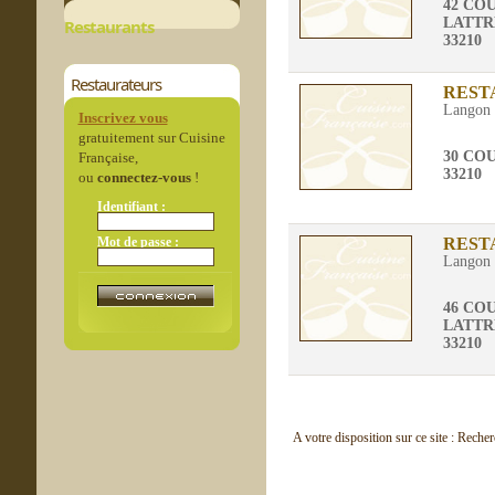
42 CO
LATTR
Restaurants
33210
Restaurateurs
REST
Langon
Inscrivez vous
gratuitement sur Cuisine
30 CO
Française,
33210
ou
connectez-vous
!
Identifiant :
Mot de passe :
REST
Langon
46 CO
LATTR
33210
A votre disposition sur ce site : Reche