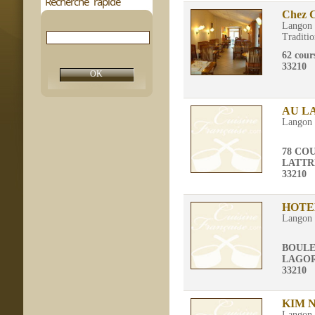
Recherche rapide
Chez C
Langon
Traditio
62 cours
33210
AU L
Langon
78 CO
LATTR
33210
HOTE
Langon
BOULE
LAGO
33210
KIM 
Langon