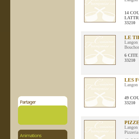
14 CO
LATTR
33210
LE T
Langon
Boucho
6 CIT
33210
LES 
Langon
49 CO
Partager
33210
PIZZ
Langon
Pizzeria
Animations