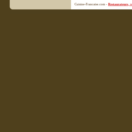
Cuisine-Francaise.com -
Restaurateurs
, 