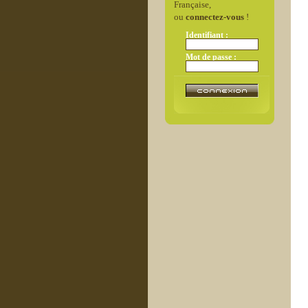
Française,
ou
connectez-vous
!
Identifiant :
Mot de passe :