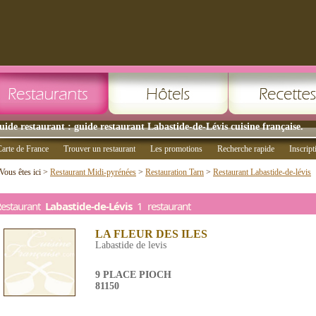
uide restaurant : guide restaurant Labastide-de-Lévis cuisine française.
arte de France
Trouver un restaurant
Les promotions
Recherche rapide
Inscript
Vous êtes ici >
Restaurant Midi-pyrénées
>
Restauration Tarn
>
Restaurant Labastide-de-lévis
Restaurant
Labastide-de-Lévis
1 restaurant
LA FLEUR DES ILES
Labastide de levis
9 PLACE PIOCH
81150