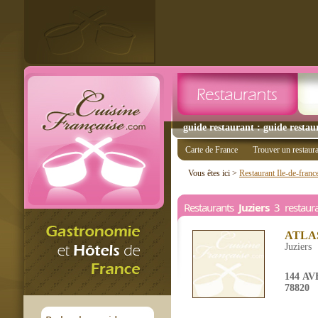
guide restaurant : guide restaur
Carte de France
Trouver un restaur
Vous êtes ici >
Restaurant Ile-de-franc
Restaurants
Juziers
3 restaura
ATLA
Juziers
144 A
78820