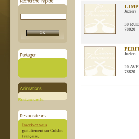
Recherche rapide
L IM
Juziers
30 RU
78820
PERF
Partager
Juziers
20 AV
78820
Animations
Restaurants
Restaurateurs
Inscrivez vous
gratuitement sur Cuisine
Française,