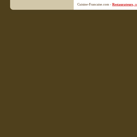
Cuisine-Francaise.com -
Restaurateurs
, 