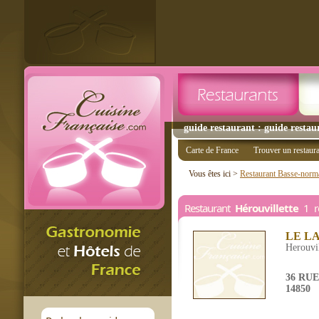
guide restaurant : guide restaur
Carte de France
Trouver un restaur
Vous êtes ici >
Restaurant Basse-norm
Restaurant
Hérouvillette
1 re
LE L
Herouvil
36 RU
14850