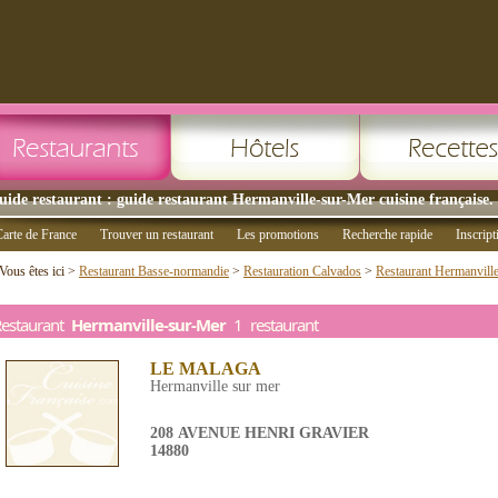
uide restaurant : guide restaurant Hermanville-sur-Mer cuisine française.
arte de France
Trouver un restaurant
Les promotions
Recherche rapide
Inscript
Vous êtes ici >
Restaurant Basse-normandie
>
Restauration Calvados
>
Restaurant Hermanvill
Restaurant
Hermanville-sur-Mer
1 restaurant
LE MALAGA
Hermanville sur mer
208 AVENUE HENRI GRAVIER
14880