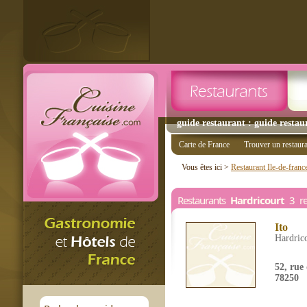
guide restaurant : guide restau
Carte de France
Trouver un restaur
Vous êtes ici >
Restaurant Ile-de-franc
Restaurants
Hardricourt
3 res
Ito
Hardric
52, rue 
78250