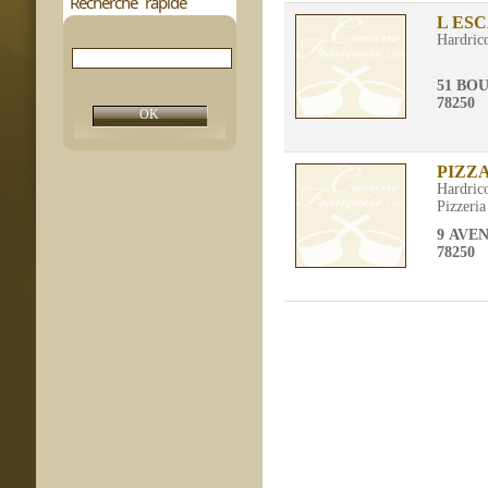
Recherche rapide
L ES
Hardric
51 BO
78250
PIZZ
Hardric
Pizzeria
9 AVE
78250