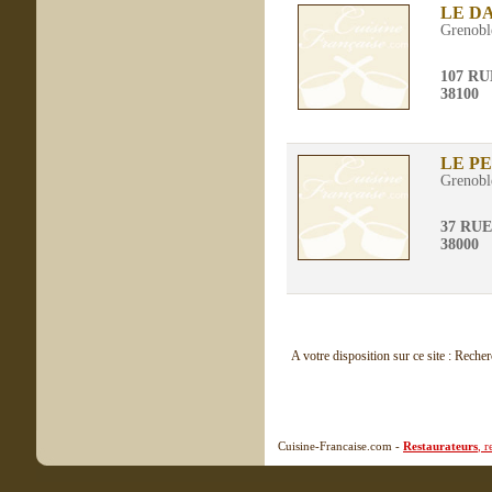
LE D
Grenobl
107 RU
38100
LE P
Grenobl
37 RU
38000
A votre disposition sur ce site : Reche
Cuisine-Francaise.com -
Restaurateurs
, 