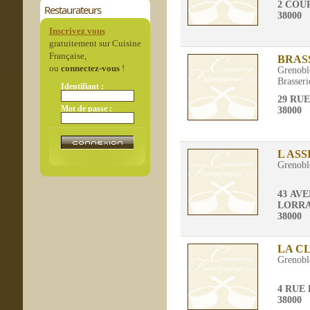
2 COU
Restaurateurs
38000
Inscrivez vous
gratuitement sur Cuisine
Française,
BRAS
ou
connectez-vous
!
Grenobl
Brasseri
Identifiant :
29 RU
Mot de passe :
38000
L AS
Grenobl
43 AV
LORRA
38000
LA C
Grenobl
4 RUE
38000