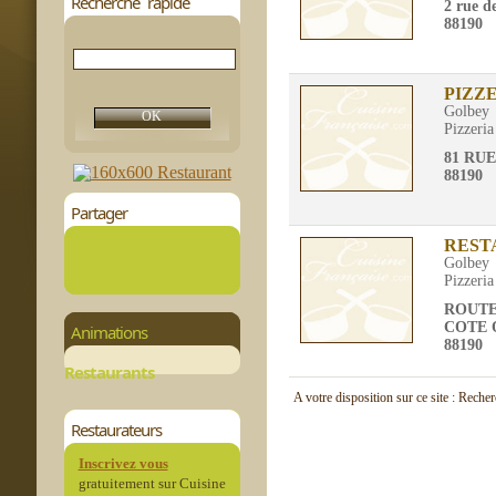
Recherche rapide
2 rue d
88190
PIZZ
Golbey
Pizzeria
81 RU
88190
Partager
REST
Golbey
Pizzeria
ROUTE
COTE 
Animations
88190
Restaurants
A votre disposition sur ce site : Reche
Restaurateurs
Inscrivez vous
gratuitement sur Cuisine