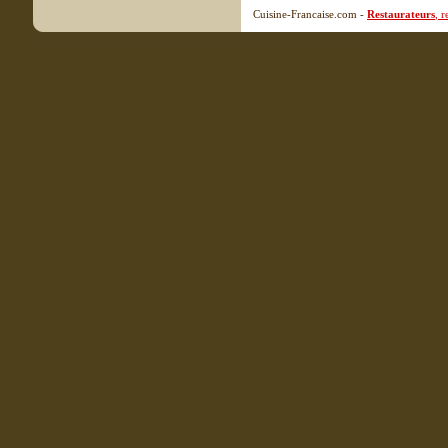
Cuisine-Francaise.com -
Restaurateurs
, 