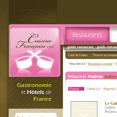
guide restaurant : guide restau
Carte de France
Trouver un restaur
Vous êtes ici >
Restaurant Lorraine
>
Restaurants
Pizzérias
Golbey
Pizzéria
(3)
Viande
(2)
Régional
(
Le Gall
Golbey
Pizzeria