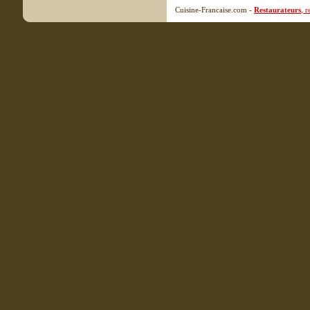
Cuisine-Francaise.com -
Restaurateurs
, 