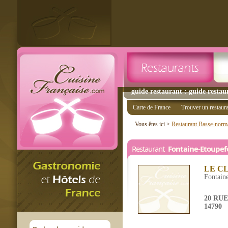
guide restaurant : guide restau
Carte de France
Trouver un restaur
Vous êtes ici >
Restaurant Basse-norm
Restaurant
Fontaine-Etoupef
LE C
Fontain
20 RU
14790