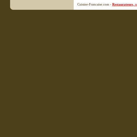
Cuisine-Francaise.com -
Restaurateurs
, 