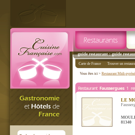
guide restaurant : guide restau
Carte de France
Trouver un restaur
Vous êtes ici >
Restaurant Midi-pyrén
Restaurant
Faussergues
1 res
LE M
Fausser
MOULI
81340