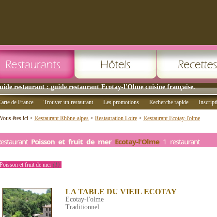
uide restaurant : guide restaurant Ecotay-l'Olme cuisine française.
arte de France
Trouver un restaurant
Les promotions
Recherche rapide
Inscript
Vous êtes ici >
Restaurant Rhône-alpes
>
Restauration Loire
>
Restaurant Ecotay-l'olme
Restaurant
Poisson et fruit de mer
Ecotay-l'Olme
1 restaurant
Poisson et fruit de mer
(1)
LA TABLE DU VIEIL ECOTAY
Ecotay-l'olme
Traditionnel