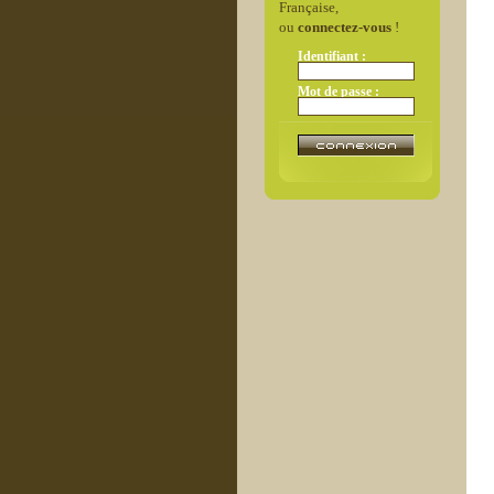
Française,
ou
connectez-vous
!
Identifiant :
Mot de passe :