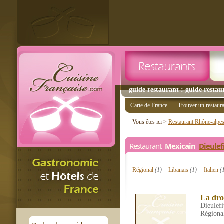
guide restaurant : guide restaur
Carte de France
Trouver un restaur
Vous êtes ici >
Restaurant Rhône-alpe
Restaurant
Mexicain
Dieulef
Régional
(1)
Libanais
(1)
Italien
(
La dro
Dieulefi
Régiona