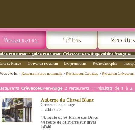
uide restaurant : guide restaurant Crèvecoeur-en-Auge cuisine française.
arte de France
Trouver un restaurant
Les promotions
Recherche rapide
Inscript
Vous êtes ici >
Restaurant Basse-normandie
>
Restauration Calvados
>
Restaurant Crèvecoeur
estaurants
Crèvecoeur-en-Auge
2 restaurants : : résultats de 1 à 2
Auberge du Cheval Blanc
Crèvecoeur-en-auge
Traditionnel
44, route de St Pierre sur Dives
44 route de St Pierre sur dives
14340