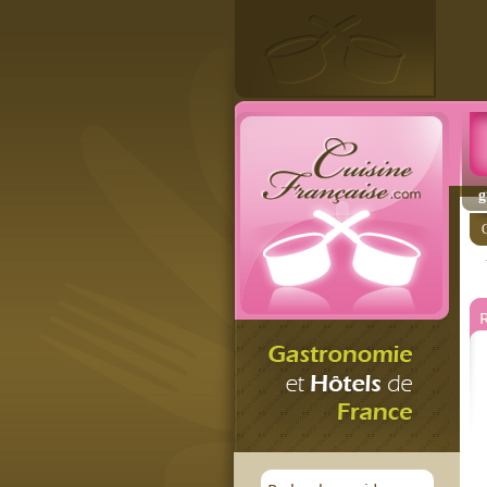
g
C
R