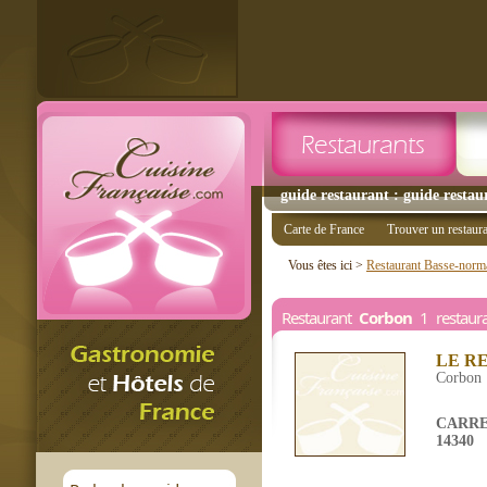
guide restaurant : guide restau
Carte de France
Trouver un restaur
Vous êtes ici >
Restaurant Basse-norm
Restaurant
Corbon
1 restaur
LE RE
Corbon
CARRE
14340