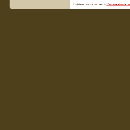
Cuisine-Francaise.com -
Restaurateurs
, 