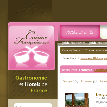
guide restaurant : guide resta
Carte de France
Trouver un restaur
Vous êtes ici >
Restaurant Rhône-alpe
Restaurant
Français
Comblo
Savoyard
(2)
Fromages
(1)
Italie
Les gr
Comblo
Régiona