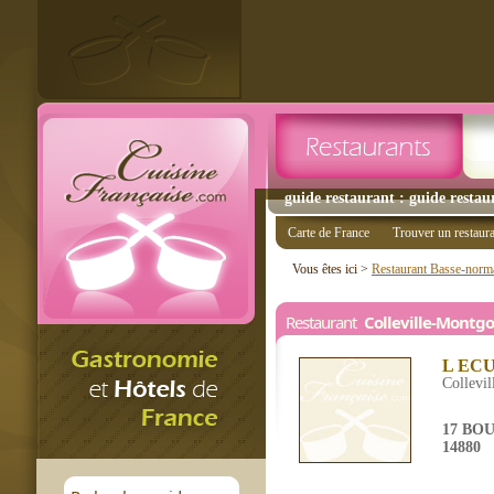
guide restaurant : guide restau
Carte de France
Trouver un restaur
Vous êtes ici >
Restaurant Basse-norm
Restaurant
Colleville-Montg
L EC
Collevi
17 BO
14880