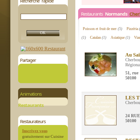
Recherche rapide
Restaurants
Normands
Cher
Poisson et fruit de mer
(5)
Pizzéria
(1)
Catalan
(1)
Asiatique
(1)
Via
Au Sai
Partager
Cherbou
Régiona
51, rue
50100
Animations
LES 
Cherbou
Restaurants
24 RUE
Restaurateurs
50100
Inscrivez vous
gratuitement sur Cuisine