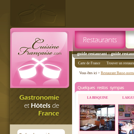
guide restaurant : guide restau
Carte de France
Trouver un restaur
Vous êtes ici >
Restaurant Basse-norm
Quelques restos sympas
LA BISQUINE
L AIGU