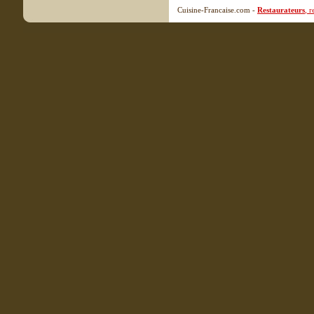
Cuisine-Francaise.com -
Restaurateurs
, 