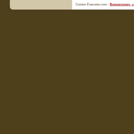
Cuisine-Francaise.com -
Restaurateurs
, 