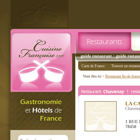
guide restaurant : guide restau
Carte de France
Trouver un restaur
Vous êtes ici >
Restaurant Ile-de-franc
Restaurant
Chavenay
1 resta
LA C
Chaven
1 RUE
78450