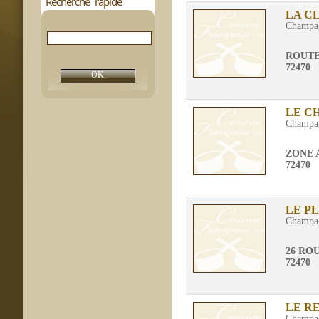
Recherche rapide
LA C
Champa
ROUTE
72470
LE C
Champa
ZONE 
72470
LE PL
Champa
26 RO
72470
LE R
Champa