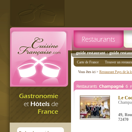
guide restaurant : guide resta
Carte de France
Trouver un restaur
Vous êtes ici >
Restaurant Pays de la l
Restaurants
Champagné
6 re
Le Co
Champa
49, Rou
72470