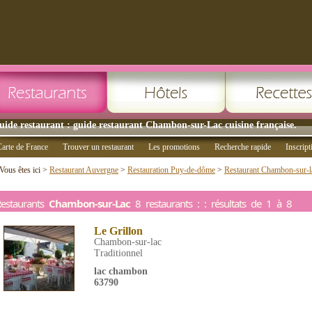
uide restaurant : guide restaurant Chambon-sur-Lac cuisine française.
arte de France
Trouver un restaurant
Les promotions
Recherche rapide
Inscript
Vous êtes ici >
Restaurant Auvergne
>
Restauration Puy-de-dôme
>
Restaurant Chambon-sur-l
estaurants
Chambon-sur-Lac
8 restaurants : : résultats de 1 à 8
Le Grillon
Chambon-sur-lac
Traditionnel
lac chambon
63790