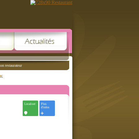
ion restaurateur
ac
Localiser
Plus
d'infos