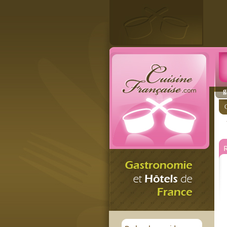
g
C
R