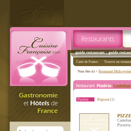
guide restaurant : guide restaur
Carte de France
Trouver un restaur
Vous êtes ici >
Restaurant Midi-pyrén
Restaurant
Pizzéria
Castelsar
Pizzéria
(1)
Régional
(1)
PIZZ
Castelsa
Pizzeria