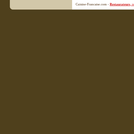
Cuisine-Francaise.com -
Restaurateurs
, 