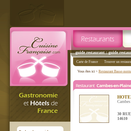
guide restaurant : guide restau
Carte de France
Trouver un restaur
Vous êtes ici >
Restaurant Basse-norm
Restaurant
Cambes-en-Plain
HOTE
Cambes 
30 RU
14610