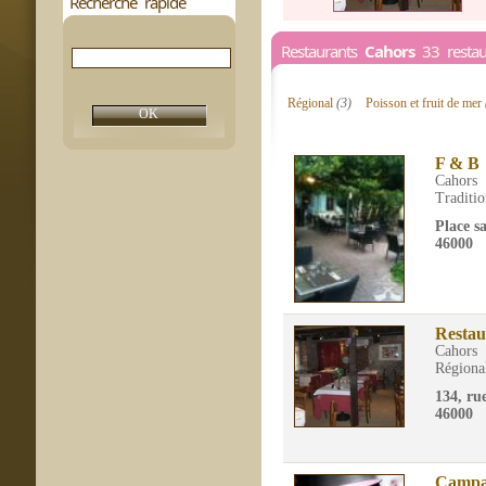
Recherche rapide
Restaurants
Cahors
33 restaur
Régional
(3)
Poisson et fruit de mer
F & B
Cahors
Traditio
Place sa
46000
Restau
Cahors
Régiona
134, ru
46000
Campa