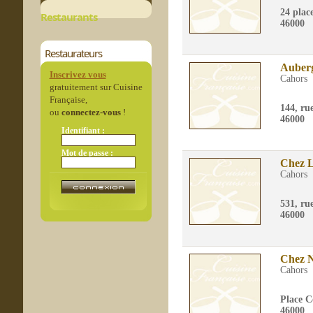
24 plac
Restaurants
46000
Restaurateurs
Auberg
Inscrivez vous
Cahors
gratuitement sur Cuisine
Française,
144, ru
ou
connectez-vous
!
46000
Identifiant :
Mot de passe :
Chez L
Cahors
531, ru
46000
Chez 
Cahors
Place C
46000