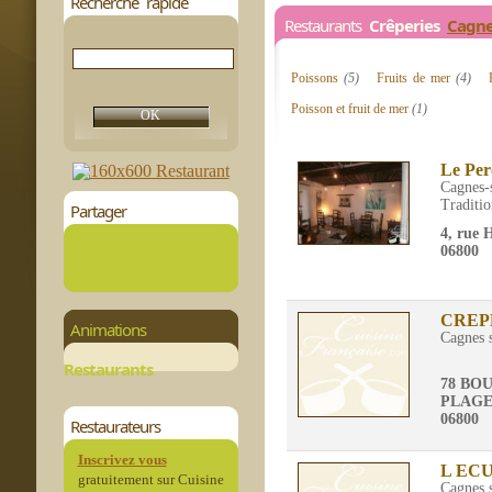
Recherche rapide
Restaurants
Crêperies
Cagne
Poissons
(5)
Fruits de mer
(4)
Poisson et fruit de mer
(1)
Le Per
Cagnes-
Traditio
Partager
4, rue 
06800
CREP
Animations
Cagnes 
Restaurants
78 BO
PLAG
06800
Restaurateurs
Inscrivez vous
L EC
gratuitement sur Cuisine
Cagnes 