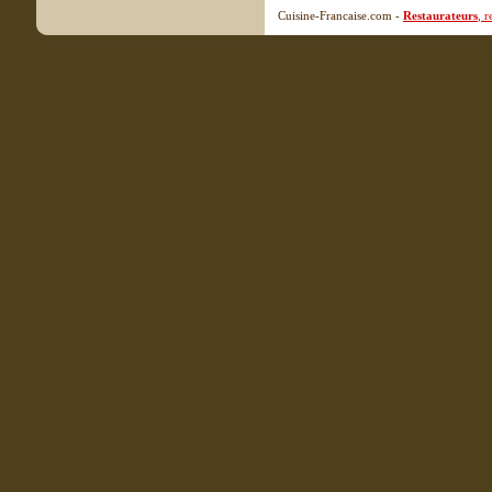
Cuisine-Francaise.com -
Restaurateurs
, 