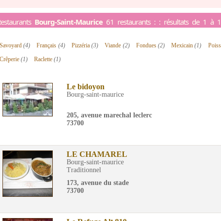
estaurants
Bourg-Saint-Maurice
61 restaurants : : résultats de 1 à 
Savoyard
(4)
Français
(4)
Pizzéria
(3)
Viande
(2)
Fondues
(2)
Mexicain
(1)
Poiss
Crêperie
(1)
Raclette
(1)
Le bidoyon
Bourg-saint-maurice
205, avenue marechal leclerc
73700
LE CHAMAREL
Bourg-saint-maurice
Traditionnel
173, avenue du stade
73700