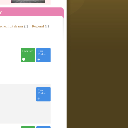
10
on et fruit de mer
(1)
Régional
(1)
Localiser
Plus
d'infos
Plus
d'infos