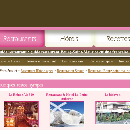
uide restaurant : guide restaurant Bourg-Saint-Maurice cuisine française.
arte de France
Trouver un restaurant
Les promotions
Recherche rapide
Inscript
Vous êtes ici >
Restaurant Rhône-alpes
>
Restauration Savoie
>
Restaurant Bourg-saint-mauric
Quelques restos sympas
Le Refuge Alt 810
Restaurant & Hotel La Petite
Le bidoyon
Auberge