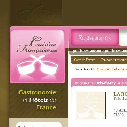
guide restaurant : guide restau
Carte de France
Trouver un restaur
Vous êtes ici >
Restaurant Ile-de-franc
Restaurants
Bois-d'Arcy
4 rest
LA R
Bois d a
43 AV
78390