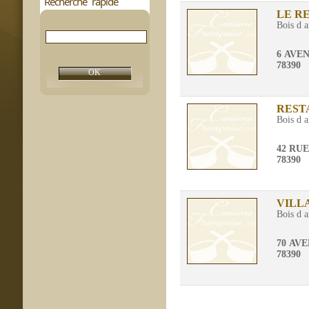
Recherche rapide
LE R
Bois d a
6 AVE
78390
REST
Bois d a
42 RU
78390
VILL
Bois d a
70 AV
78390