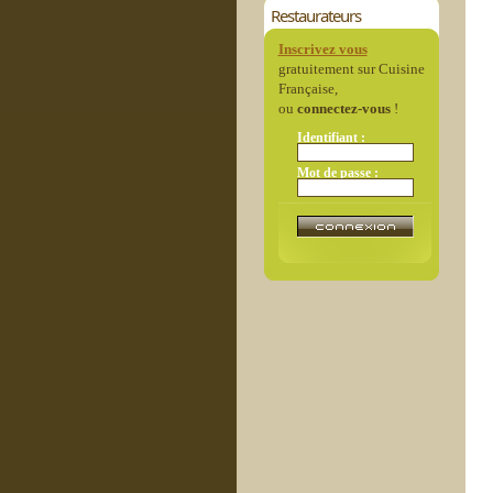
Restaurateurs
Inscrivez vous
gratuitement sur Cuisine
Française,
ou
connectez-vous
!
Identifiant :
Mot de passe :