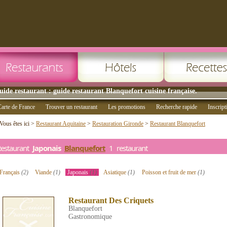
uide restaurant : guide restaurant Blanquefort cuisine française.
arte de France
Trouver un restaurant
Les promotions
Recherche rapide
Inscript
Vous êtes ici >
Restaurant Aquitaine
>
Restauration Gironde
>
Restaurant Blanquefort
Restaurant
Japonais
Blanquefort
1 restaurant
Français
(2)
Viande
(1)
Japonais
(1)
Asiatique
(1)
Poisson et fruit de mer
(1)
Restaurant Des Criquets
Blanquefort
Gastronomique