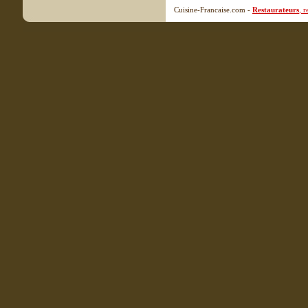
Cuisine-Francaise.com -
Restaurateurs
, 