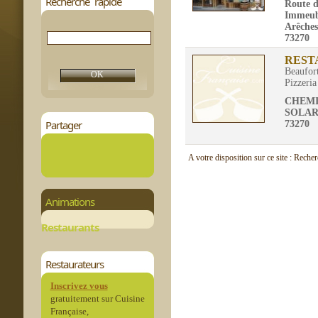
Recherche rapide
Route 
Immeubl
Arêches
73270
REST
Beaufor
Pizzeria
CHEMI
SOLAR
Partager
73270
A votre disposition sur ce site : Reche
Animations
Restaurants
Restaurateurs
Inscrivez vous
gratuitement sur Cuisine
Française,