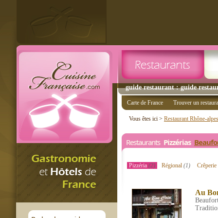
guide restaurant : guide restau
Carte de France
Trouver un restaur
Vous êtes ici >
Restaurant Rhône-alpe
Restaurants
Pizzérias
Beaufo
Pizzéria
(2)
Régional
(1)
Crêperie
Au Bon
Beaufor
Traditio