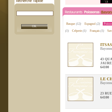
Recherche rapide
Restaurants
Poissonss
Bayon
Basque
(12)
Espagnol
(2)
Poiss
(1)
Crêperie
(1)
Français
(1)
Sav
ITSAS
Bayonn
43 QU
JAURE
64100
LE C
Bayonn
23 RU
64100