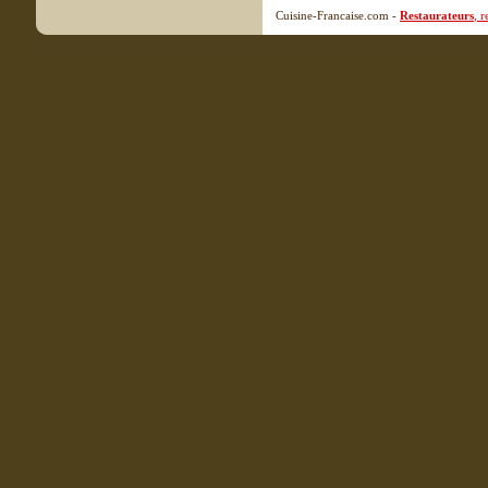
Cuisine-Francaise.com -
Restaurateurs
, 