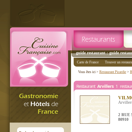
guide restaurant : guide restaur
Carte de France
Trouver un restaur
Vous êtes ici >
Restaurant Picardie
>
R
Restaurant
Arvillers
1 restaur
VILM
Arviller
2 RUE
80910