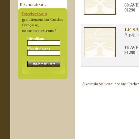
Restaurateurs
60 AV
91290
Inscrivez vous
gratuitement sur Cuisine
Française,
LE S
ou
connectez-vous
!
Arpajon
Identifiant :
16 AV
Mot de passe :
91290
A votre disposition sur ce site : Reche