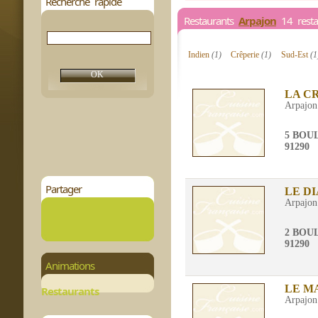
Recherche rapide
Restaurants
Arpajon
14 resta
Indien
(1)
Crêperie
(1)
Sud-Est
(1
LA C
Arpajon
5 BOU
91290
Partager
LE D
Arpajon
2 BOU
91290
Animations
LE M
Restaurants
Arpajon