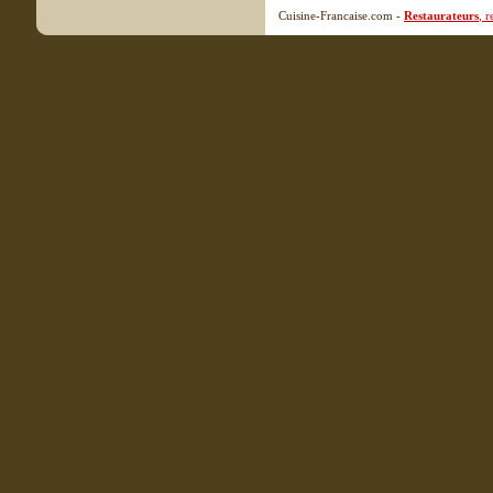
Cuisine-Francaise.com -
Restaurateurs
, 