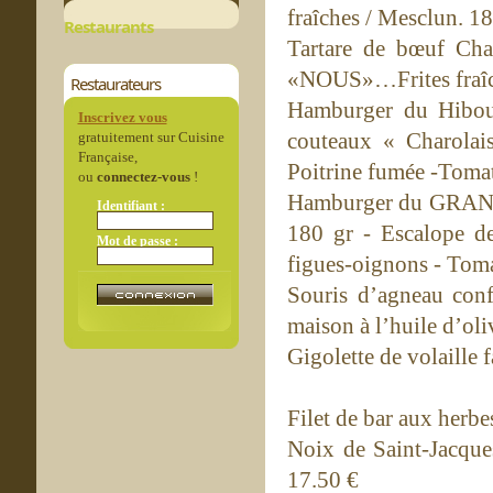
fraîches / Mesclun. 1
Restaurants
Tartare de bœuf Ch
«NOUS»…Frites fraîc
Restaurateurs
Hamburger du Hibou
Inscrivez vous
couteaux « Charolai
gratuitement sur Cuisine
Française,
Poitrine fumée -Tomate
ou
connectez-vous
!
Hamburger du GRAND
Identifiant :
180 gr - Escalope d
Mot de passe :
figues-oignons - Tomat
Souris d’agneau conf
maison à l’huile d’oli
Gigolette de volaille 
Filet de bar aux herb
Noix de Saint-Jacques
17.50 €