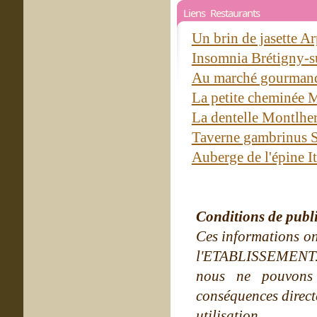
Liens Restaurants
Un brin de jasette A
Insomnia Brétigny-s
Au marché gourmand
La petite cheminée 
La dentelle Montlhe
Taverne gambrinus S
Auberge de l'épine It
Conditions de publ
Ces informations on
l'ETABLISSEMENT. Ne
nous ne pouvons
conséquences directe
utilisation.