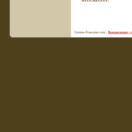
Cuisine-Francaise.com -
Restaurateurs
, 