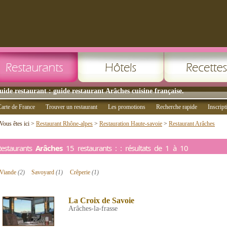
uide restaurant : guide restaurant Arâches cuisine française.
arte de France
Trouver un restaurant
Les promotions
Recherche rapide
Inscript
Vous êtes ici >
Restaurant Rhône-alpes
>
Restauration Haute-savoie
>
Restaurant Arâches
estaurants
Arâches
15 restaurants : : résultats de 1 à 10
Viande
(2)
Savoyard
(1)
Crêperie
(1)
La Croix de Savoie
Arâches-la-frasse