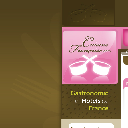
g
C
R