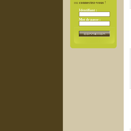
ou
connectez-vous
!
Identifiant :
Mot de passe :