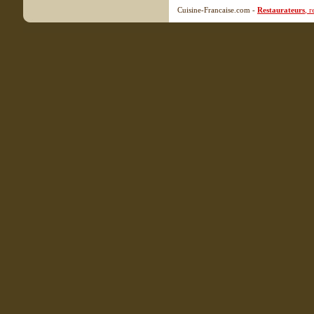
Cuisine-Francaise.com -
Restaurateurs
, 