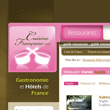
guide restaurant : guide restau
Carte de France
Trouver un restaur
Vous êtes ici >
Restaurant Midi-pyrén
Restaurant
Viande
Anglès
1 
Viande
(1)
Poissons
(1)
Méditerr
Auberg
Anglès
Traditio