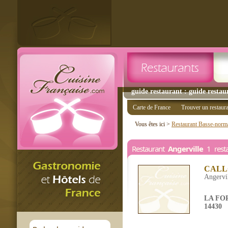
guide restaurant : guide restaur
Carte de France
Trouver un restaur
Vous êtes ici >
Restaurant Basse-norm
Restaurant
Angerville
1 resta
CALL
Angervi
LA FO
14430