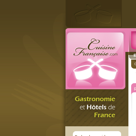
g
C
R