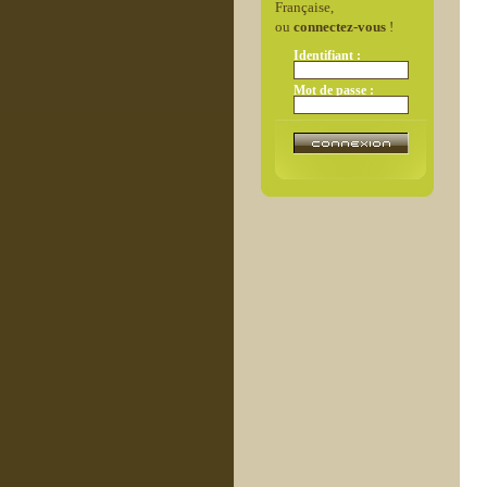
Française,
ou
connectez-vous
!
Identifiant :
Mot de passe :