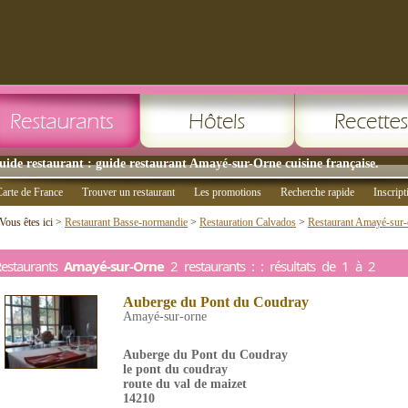
uide restaurant : guide restaurant Amayé-sur-Orne cuisine française.
arte de France
Trouver un restaurant
Les promotions
Recherche rapide
Inscript
Vous êtes ici >
Restaurant Basse-normandie
>
Restauration Calvados
>
Restaurant Amayé-sur-
estaurants
Amayé-sur-Orne
2 restaurants : : résultats de 1 à 2
Auberge du Pont du Coudray
Amayé-sur-orne
Auberge du Pont du Coudray
le pont du coudray
route du val de maizet
14210