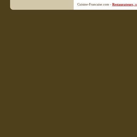
Cuisine-Francaise.com -
Restaurateurs
, 