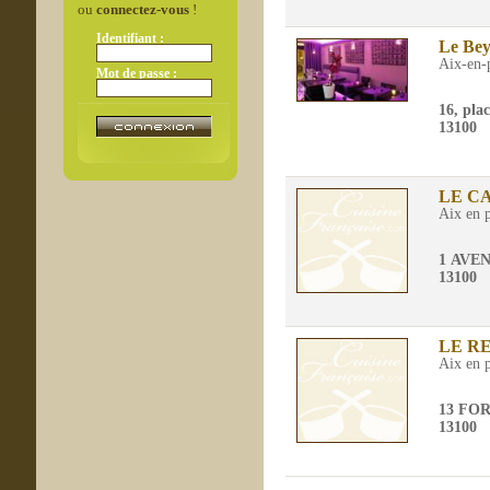
ou
connectez-vous
!
Identifiant :
Le Bey
Aix-en-
Mot de passe :
16, pla
13100
LE C
Aix en 
1 AVE
13100
LE R
Aix en 
13 FO
13100