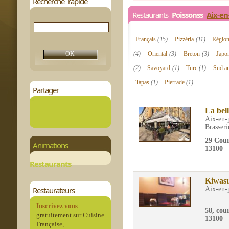
Recherche rapide
Restaurants
Poissonss
Aix-en
Français
(15)
Pizzéria
(11)
Régio
(4)
Oriental
(3)
Breton
(3)
Japo
(2)
Savoyard
(1)
Turc
(1)
Sud a
Tapas
(1)
Pierrade
(1)
Partager
La bel
Aix-en-
Brasseri
29 Cou
Animations
13100
Restaurants
Kiwasu
Restaurateurs
Aix-en-
Inscrivez vous
58, cou
gratuitement sur Cuisine
13100
Française,