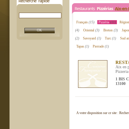
Recherche rapide
Restaurants
Pizzérias
Aix-en
Français
(15)
Pizzéria
(11)
Régio
(4)
Oriental
(3)
Breton
(3)
Japo
(2)
Savoyard
(1)
Turc
(1)
Sud a
Tapas
(1)
Pierrade
(1)
REST
Aix en 
Pizzeria
1 BIS
13100
A votre disposition sur ce site : Reche