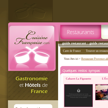
guide restaurant : guide restau
Carte de France
Trouver un restaur
Vous êtes ici >
Restaurant Provence-al
Quelques restos sympas
Cabaret La Figonette
L'Év