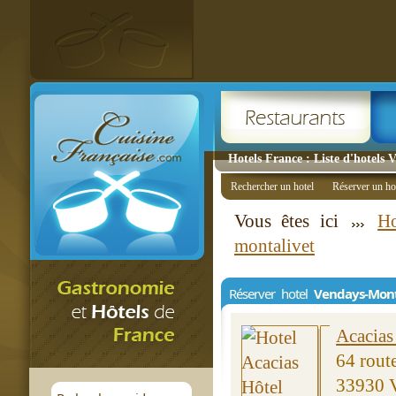
Hotels France : Liste d'hotels 
Rechercher un hotel
Réserver un ho
Vous êtes ici
Ho
montalivet
Réserver hotel
Vendays-Mont
Acacias
64 rout
33930 