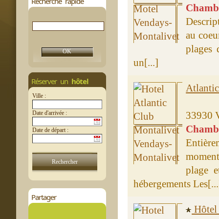
Recherche rapide
Chambre
Descrip
au coeu
plages 
un[...]
Réserver un
hôtel
Atlanti
Ville :
Date d'arrivée :
33930 
Chambre
Date de départ :
Entière
moments 
plage 
hébergements Les[...
Partager
Hôtel 