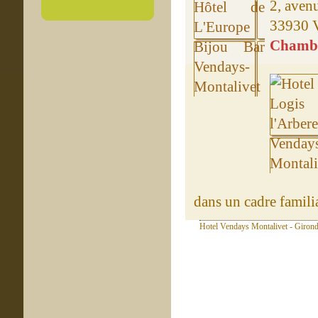
2, aven
33930 
Chambre
dans un cadre familial
Hotel Vendays Montalivet - Girond