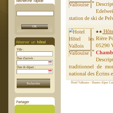
Recherche rapide
Descrip
Edelwei
station de ski de Pel
Hôtel
Rière P
Réserver un
hôtel
05290 V
Ville :
Chambre
Date d'arrivée :
Descri
traditionnel de mon
Date de départ :
national des Écrins e
Hotel Vallouise - Hautes-Alpes Cui
Partager