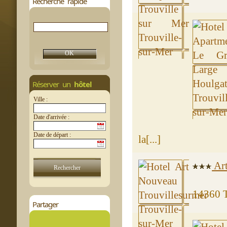
Recherche rapide
Réserver un
hôtel
Ville :
Date d'arrivée :
Date de départ :
la[...]
Art
14360 T
Partager