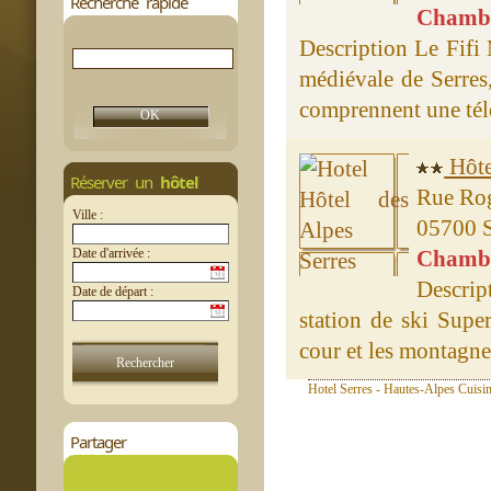
Recherche rapide
Chambre
Description Le Fifi 
médiévale de Serres
comprennent une télé
Hôte
Réserver un
hôtel
Rue Rog
Ville :
05700 S
Date d'arrivée :
Chambre
Descrip
Date de départ :
station de ski Supe
cour et les montagnes
Hotel Serres - Hautes-Alpes Cuisin
Partager