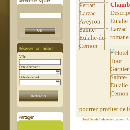
Recherche rapide
Chambre
Descrip
Eulali
Larzac 
romane e
Réserver un
hôtel
Ville :
Date d'arrivée :
Date de départ :
pourrez profiter de l
Partager
Hotel Sainte Eulalie de Cernon - A