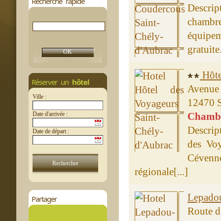
Recherche rapide
Descrip
chambr
équipe
gratuite
Hôte
Réserver un
hôtel
Avenue
Ville :
12470 S
Date d'arrivée :
Chambre
Descrip
Date de départ :
des Voy
Cévenne
régionale[...]
Lepado
Partager
Route d