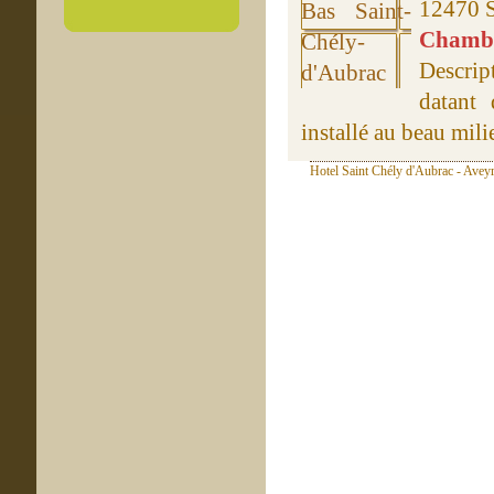
12470 S
Chambre
Descrip
datant 
installé au beau milie
Hotel Saint Chély d'Aubrac - Aveyr