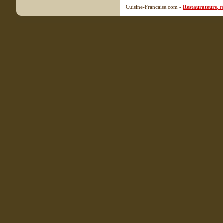
Cuisine-Francaise.com -
Restaurateurs
, 